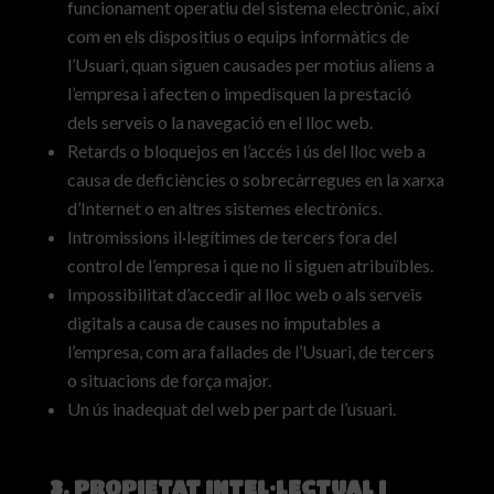
funcionament operatiu del sistema electrònic, així
com en els dispositius o equips informàtics de
l’Usuari, quan siguen causades per motius aliens a
l’empresa i afecten o impedisquen la prestació
dels serveis o la navegació en el lloc web.
Retards o bloquejos en l’accés i ús del lloc web a
causa de deficiències o sobrecàrregues en la xarxa
d’Internet o en altres sistemes electrònics.
Intromissions il·legítimes de tercers fora del
control de l’empresa i que no li siguen atribuïbles.
Impossibilitat d’accedir al lloc web o als serveis
digitals a causa de causes no imputables a
l’empresa, com ara fallades de l’Usuari, de tercers
o situacions de força major.
Un ús inadequat del web per part de l’usuari.
3. PROPIETAT INTEL·LECTUAL I