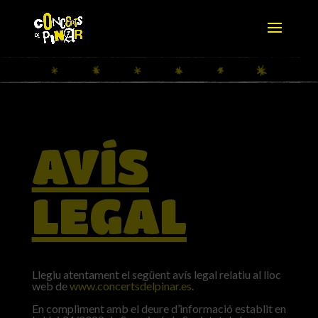
AVÍS
LEGAL
Llegiu atentament el següent avís legal relatiu al lloc
web de
www.concertsdelpinar.es
.
En compliment amb el deure d’informació establit en