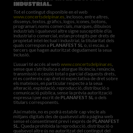
INDUSTRIAL.
Tot el contingut disponible en el web
www.concertsdelpinar.es
, inclosos, entre altres,
dissenys, textos, gràfics, logos, icones, botons,
programari, noms comercials, marques, dibuixos
industrials i qualsevol altre signe susceptible d’ús
industrial o comercial, estan protegits per drets de
propietat intel·lectual i industrial, la titularitat dels
quals correspon a
PLANAFEST SL
o, si escau, a
tercers que hagen autoritzat degudament la seua
inclusió.
L’usuari té accés al web
www.concertsdelpinar.es
,
sense que s’atribuïsca o atorgue llicència, renúncia,
transmissió o cessió total o parcial d’aquests drets,
ni es confereix cap dret ni expectativa de dret sobre
els mateixos, en particular respecte a la seua
alteració, explotació, reproducció, distribució o
comunicació pública, sense la prèvia autorització
expressa i per escrit de
PLANAFEST SL
o dels
titulars corresponents.
Així mateix, no es podrà establir cap vincle als
mitjans digitals des de qualsevol altra pàgina web
sense el consentiment previ i exprés de
PLANAFEST
SL.
Queda prohibida la reproducció, distribució o
qualsevol altre ús no autoritzat del contingut del