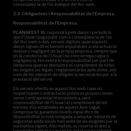
conseqüència de l’ús indegut del lloc web.
2.2. Obligacions i Responsabilitat de l’Empresa.
Responsabilitat de l’Empresa.
PLANAFEST SL
respondrà pels danys i perjudicis
que l’Usuari puga patir com a conseqüència de l’ús
del lloc web o dels serveis digitals quan aquests
danys siguen directament imputables a una actuació
dolosa o negligent de la pròpia empresa, sempre que
en la conducta de l’Usuari no concórrega culpa o
negligència. No existirà responsabilitat per part de
l’empresa quan es demostre el compliment de totes
les exigències legals i reglamentàries aplicables, així
com de les mesures de diligència necessàries per a la
prestació del servei.
Els serveis oferits en aquest lloc web i que no
requerisquen contractació prèvia es proporcionen
sense contraprestació econòmica, sent
responsabilitat de l’Usuari el compliment de les
normes d’ús establides en aquest Avís Legal.
L’empresa no garanteix nivells específics de
disponibilitat ni està obligada a adoptar mesures de
seguretat addicionals més enllà de les exigides per la
normativa vigent. Així mateix, es reserva el dret a
suspendre, retirar o cancel·lar, total o parcialment,