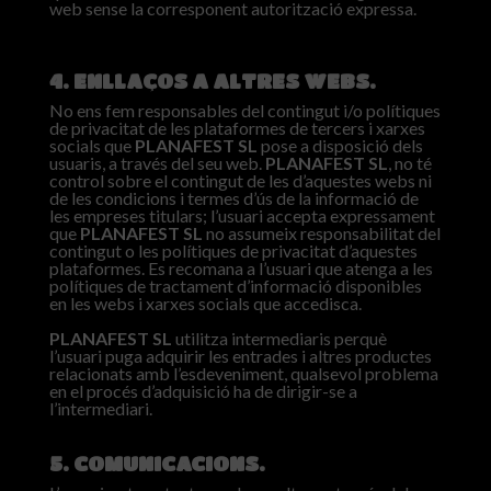
web sense la corresponent autorització expressa.
4. ENLLAÇOS A ALTRES WEBS.
No ens fem responsables del contingut i/o polítiques
de privacitat de les plataformes de tercers i xarxes
socials que
PLANAFEST SL
pose a disposició dels
usuaris, a través del seu web.
PLANAFEST SL
, no té
control sobre el contingut de les d’aquestes webs ni
de les condicions i termes d’ús de la informació de
les empreses titulars; l’usuari accepta expressament
que
PLANAFEST SL
no assumeix responsabilitat del
contingut o les polítiques de privacitat d’aquestes
plataformes. Es recomana a l’usuari que atenga a les
polítiques de tractament d’informació disponibles
en les webs i xarxes socials que accedisca.
PLANAFEST SL
utilitza intermediaris perquè
l’usuari puga adquirir les entrades i altres productes
relacionats amb l’esdeveniment, qualsevol problema
en el procés d’adquisició ha de dirigir-se a
l’intermediari.
5. COMUNICACIONS.