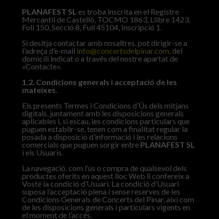
PLANAFEST SL
es troba inscrita en el Registre
Mercantil de Castelló, TOCMO 1863, Llibre 1423,
Foli 150, Secció 8, Full 45104, Inscripció 1.
Si desitja contactar amb nosaltres, pot dirigir-se a
l’adreça d’e-mail
info@concertsdelpinar.com
, del
domicili indicat o a través del nostre apartat de
«Contacte».
1.2. Condicions generals i acceptació de les
mateixes.
Els presents Termes i Condicions d’Ús dels mitjans
digitals, juntament amb les disposicions generals
aplicables i, si escau, les condicions particulars que
puguen establir-se, tenen com a finalitat regular la
posada a disposició d’informació i les relacions
comercials que puguen sorgir entre
PLANAFEST SL
i els Usuaris.
La navegació, com l’ús o compra de qualsevol dels
productes oferits en aquest lloc Web li confereix a
Vosté la condició d’Usuari. La condició d’Usuari
suposa l’acceptació plena i sense reserves de les
Condicions Generals de Concerts del Pinar, així com
de les disposicions generals i particulars vigents en
el moment de l’accés.