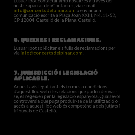
L’usuari pot contactar amb nosaltres a través del
nostre apartat de «Contacte», via e-mail
info@concertsdelpinar.com
o enviar una
comunicació escrita a Plaça Joan XXIII, N4, 11-52,
CP 12004, Castelló de la Plana, Castelló.
6. QUEIXES I RECLAMACIONS.
L’usuari pot sol·licitar els fulls de reclamacions per
via
info@concertsdelpinar.com
.
7. JURISDICCIÓ I LEGISLACIÓ
APLICABLE.
Aquest avís legal, tant els termes o condicions
d’aquest lloc web i les relacions que poden derivar-
se, es regeixen per la legislació espanyola. Qualsevol
controvèrsia que puga produir-se de la utilització o
accés a aquest lloc web és competència dels jutjats i
tribunals de Castelló.