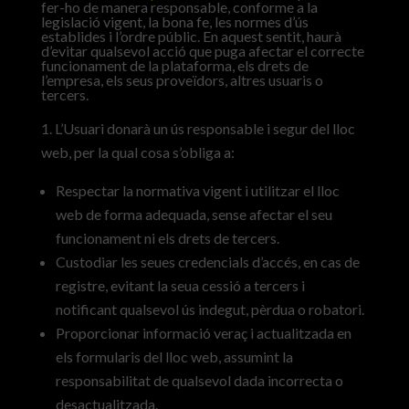
fer-ho de manera responsable, conforme a la
legislació vigent, la bona fe, les normes d’ús
establides i l’ordre públic. En aquest sentit, haurà
d’evitar qualsevol acció que puga afectar el correcte
funcionament de la plataforma, els drets de
l’empresa, els seus proveïdors, altres usuaris o
tercers.
L’Usuari donarà un ús responsable i segur del lloc
web, per la qual cosa s’obliga a:
Respectar la normativa vigent i utilitzar el lloc
web de forma adequada, sense afectar el seu
funcionament ni els drets de tercers.
Custodiar les seues credencials d’accés, en cas de
registre, evitant la seua cessió a tercers i
notificant qualsevol ús indegut, pèrdua o robatori.
Proporcionar informació veraç i actualitzada en
els formularis del lloc web, assumint la
responsabilitat de qualsevol dada incorrecta o
desactualitzada.