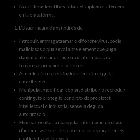
No utilitzar identitats falses ni suplantar a tercers
en la plataforma.
L’Usuari haurà d’abstindre’s de:
Introduir, emmagatzemar o difondre virus, codis
maliciosos o qualsevol altre element que puga
danyar o alterar els sistemes informàtics de
l’empresa, proveïdors o tercers.
Accedir a àrees restringides sense la deguda
autorització.
Manipular, modificar, copiar, distribuir o reproduir
continguts protegits per drets de propietat
intel·lectual o industrial sense la deguda
autorització.
Eliminar, ocultar o manipular informació de drets
d’autor o sistemes de protecció incorporats en els
continguts del lloc web.