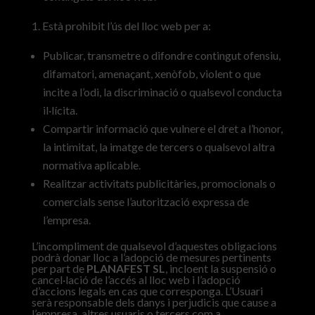
Està prohibit l’ús del lloc web per a:
Publicar, transmetre o difondre contingut ofensiu,
difamatori, amenaçant, xenòfob, violent o que
incite a l’odi, la discriminació o qualsevol conducta
il·lícita.
Compartir informació que vulnere el dret a l’honor,
la intimitat, la imatge de tercers o qualsevol altra
normativa aplicable.
Realitzar activitats publicitàries, promocionals o
comercials sense l’autorització expressa de
l’empresa.
L’incompliment de qualsevol d’aquestes obligacions
podrà donar lloc a l’adopció de mesures pertinents
per part de
PLANAFEST SL
, incloent la suspensió o
cancel·lació de l’accés al lloc web i l’adopció
d’accions legals en cas que corresponga. L’Usuari
serà responsable dels danys i perjudicis que cause a
l’empresa, altres usuaris o tercers com a