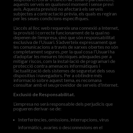
aquests serveis en qualsevol moment i sense previ
avís. Aquesta previsió no afectarà els serveis
subjectes a contractació prèvia, els quals es regiran
per les seues condicions específiques.
L’accés al lloc web requereix una connexió a Internet,
la provisió i correcte funcionament de la qual no
depenen de l’empresa, sinó que són responsabilitat
exclusiva de l’Usuari. S’adverteix expressament que
les comunicacions a través de xarxes obertes no són
completament segures, per la qual cosa l’Usuari ha
d’adoptar les mesures tècniques adequades per a
mitigar riscos, com la instal·lació de programari de
protecció contra amenaces informàtiques i
l’actualització dels sistemes de seguretat dels seus
dispositius i navegadors. Per a obtindre més
informació sobre aquest tema, es recomana
consultar amb el seu proveïdor de serveis d’Internet.
Exclusió de Responsabilitat.
L’empresa no serà responsable dels perjudicis que
pogueren derivar-se de:
Interferències, omissions, interrupcions, virus
informàtics, avaries o desconnexions en el