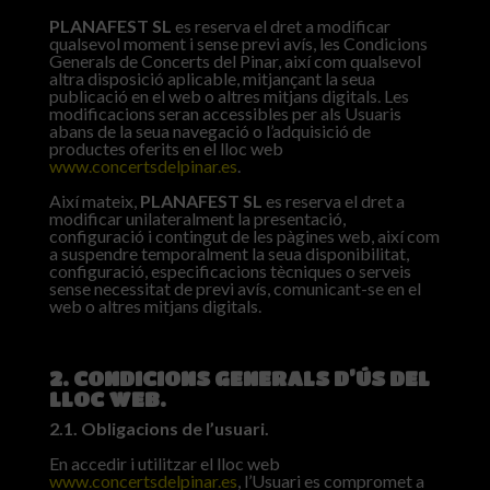
PLANAFEST SL
es reserva el dret a modificar
qualsevol moment i sense previ avís, les Condicions
Generals de Concerts del Pinar, així com qualsevol
altra disposició aplicable, mitjançant la seua
publicació en el web o altres mitjans digitals. Les
modificacions seran accessibles per als Usuaris
abans de la seua navegació o l’adquisició de
productes oferits en el lloc web
www.concertsdelpinar.es
.
Així mateix,
PLANAFEST SL
es reserva el dret a
modificar unilateralment la presentació,
configuració i contingut de les pàgines web, així com
a suspendre temporalment la seua disponibilitat,
configuració, especificacions tècniques o serveis
sense necessitat de previ avís, comunicant-se en el
web o altres mitjans digitals.
2. CONDICIONS GENERALS D’ÚS DEL
LLOC WEB.
2.1. Obligacions de l’usuari.
En accedir i utilitzar el lloc web
www.concertsdelpinar.es
, l’Usuari es compromet a