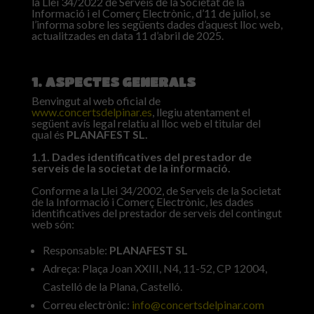
la Llei 34/2022 de Serveis de la Societat de la
Informació i el Comerç Electrònic, d’11 de juliol, se
l’informa sobre les següents dades d’aquest lloc web,
actualitzades en data 11 d’abril de 2025.
1. ASPECTES GENERALS
Benvingut al web oficial de
www.concertsdelpinar.es
, llegiu atentament el
següent avís legal relatiu al lloc web el titular del
qual és
PLANAFEST SL.
1.1. Dades identificatives del prestador de
serveis de la societat de la informació.
Conforme a la Llei 34/2002, de Serveis de la Societat
de la Informació i Comerç Electrònic, les dades
identificatives del prestador de serveis del contingut
web són:
Responsable:
PLANAFEST SL
Adreça: Plaça Joan XXIII, N4, 11-52, CP 12004,
Castelló de la Plana, Castelló.
Correu electrònic:
info@concertsdelpinar.com