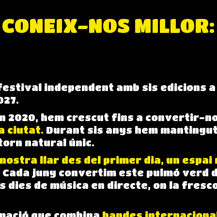
CONEIX-NOS MILLOR:
Info y contacte
Info y contacte
 festival independent amb sis edicions a
027.
n 2020, hem crescut fins a convertir-n
a ciutat.
Durant sis anys hem mantingut 
torn natural únic.
 nostra llar des del primer dia, un espai 
.
Cada juny convertim este pulmó verd de
s dies de música en directe, on la fresc
mació que combina
bandes internacional