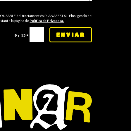
 RESPONSABLE del tractament és PLANAFEST SL. Fins: gestió de
estant a la pàgina de
Política de Privadesa.
ENVIAR
=
9 + 12