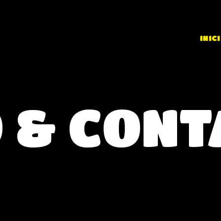
INICI
O & CONT