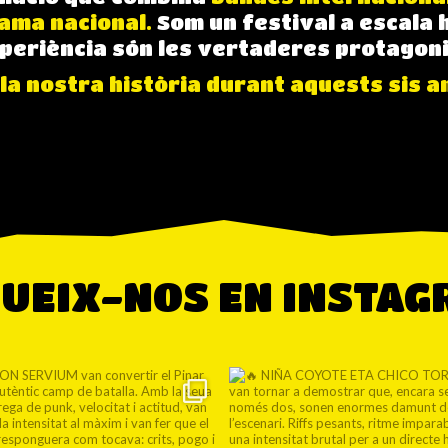
ama nacional.
Som un festival a escala 
experiència són les vertaderes protagon
la nostra història durant aquests sis a
UEIX-NOS EN INSTA