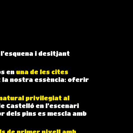
 l’esquena i desitjant
os en
una de les cites
la nostra essència: oferir
natural privilegiat al
 Castelló en l’escenari
or dels pins es mescla amb
s de primer nivell amb