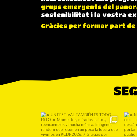
grups emergents del panor
sostenibilitat i la vostra 
Gràcies per formar part de 
SEG