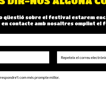
S DIR-NOS ALGUNA C
 o qüestió sobre el festival estarem enc
 en contacte amb nosaltres omplint el f