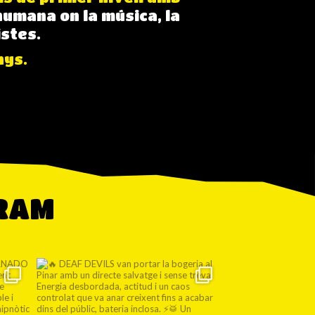
humana on la música, la
istes.
nys.
GRAM